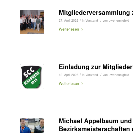
Mitgliederversammlung 
/
/
27. April 2026
in
Vorstand
von
uwehennigfeld
Weiterlesen
Einladung zur Mitglied
/
/
12. April 2026
in
Vorstand
von
uwehennigfeld
Weiterlesen
Michael Appelbaum und C
Bezirksmeisterschaften 