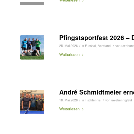
Pfingstsportfest 2026 – 
/
/
25. Mai 2026
in
Fussball
,
Vorstand
von
uwehenn
Weiterlesen
André Schmidtmeier ern
/
/
18. Mai 2026
in
Tischtennis
von
uwehennigfeld
Weiterlesen