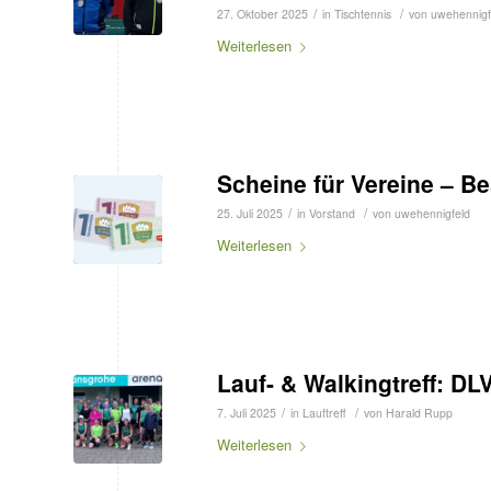
/
/
27. Oktober 2025
in
Tischtennis
von
uwehennigf
Weiterlesen
Scheine für Vereine – 
/
/
25. Juli 2025
in
Vorstand
von
uwehennigfeld
Weiterlesen
Lauf- & Walkingtreff: D
/
/
7. Juli 2025
in
Lauftreff
von
Harald Rupp
Weiterlesen