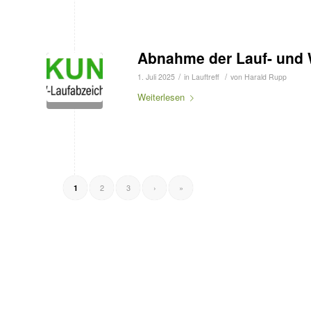
Abnahme der Lauf- und 
/
/
1. Juli 2025
in
Lauftreff
von
Harald Rupp
Weiterlesen
2
3
›
»
1