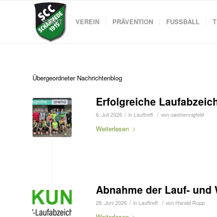
START
VEREIN
PRÄVENTION
FUSSBALL
T
Übergeordneter Nachrichtenblog
Erfolgreiche Laufabzei
/
/
6. Juli 2026
in
Lauftreff
von
uwehennigfeld
Weiterlesen
Abnahme der Lauf- und 
/
/
26. Juni 2026
in
Lauftreff
von
Harald Rupp
Weiterlesen