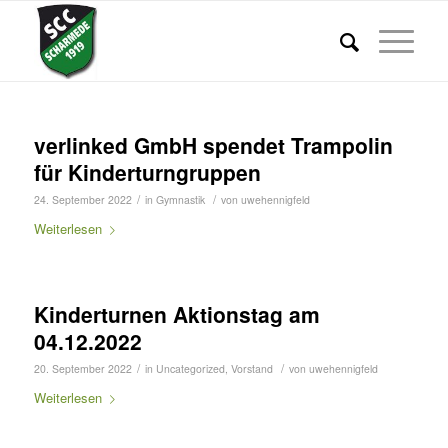
verlinked GmbH spendet Trampolin
für Kinderturngruppen
/
/
24. September 2022
in
Gymnastik
von
uwehennigfeld
Weiterlesen
Kinderturnen Aktionstag am
04.12.2022
/
/
20. September 2022
in
Uncategorized
,
Vorstand
von
uwehennigfeld
Weiterlesen