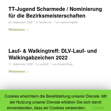
TT-Jugend Scharmede / Nominierung
für die Bezirksmeisterschaften
/
/
20. September 2022
in
Tischtennis
von
uwehennigfeld
Weiterlesen
Lauf- & Walkingtreff: DLV-Lauf- und
Walkingabzeichen 2022
/
/
11. September 2022
in
Lauftreff
von
Harald Rupp
Weiterlesen
Cookies erleichtern die Bereitstellung unserer Dienste. Mit
der Nutzung unserer Dienste erklären Sie sich damit
einverstanden, dass wir Cookies verwenden.
Cookie