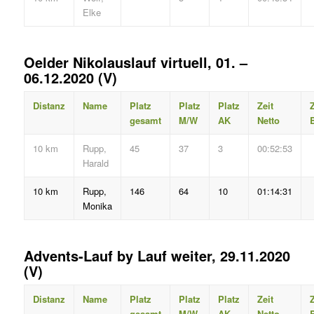
Elke
Oelder Nikolauslauf virtuell, 01. –
06.12.2020 (V)
Distanz
Name
Platz
Platz
Platz
Zeit
Z
gesamt
M/W
AK
Netto
B
10 km
Rupp,
45
37
3
00:52:53
Harald
10 km
Rupp,
146
64
10
01:14:31
Monika
Advents-Lauf by Lauf weiter, 29.11.2020
(V)
Distanz
Name
Platz
Platz
Platz
Zeit
Z
gesamt
M/W
AK
Netto
B