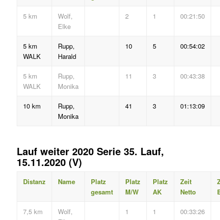
5 km
Wolf,
2
1
00:21:50
Elke
5 km
Rupp,
10
5
00:54:02
WALK
Harald
5 km
Rupp,
11
3
00:43:38
WALK
Monika
10 km
Rupp,
41
3
01:13:09
Monika
Lauf weiter 2020 Serie 35. Lauf,
15.11.2020 (V)
Distanz
Name
Platz
Platz
Platz
Zeit
Z
gesamt
M/W
AK
Netto
B
7,5 km
Wolf,
1
1
00:33:26