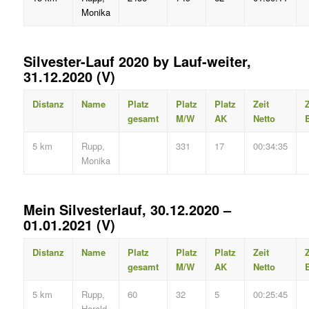
Monika
Silvester-Lauf 2020 by Lauf-weiter,
31.12.2020 (V)
Distanz
Name
Platz
Platz
Platz
Zeit
Z
gesamt
M/W
AK
Netto
B
5 km
Rupp,
331
17
00:34:35
Monika
Mein Silvesterlauf, 30.12.2020 –
01.01.2021 (V)
Distanz
Name
Platz
Platz
Platz
Zeit
Z
gesamt
M/W
AK
Netto
B
5 km
Rupp,
60
32
5
00:25:45
Harald