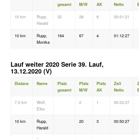
gesamt
M/W
AK
Netto
B
10 km
Rupp,
32
28
6
00:51:21
Harald
10 km
Rupp,
164
67
4
01:12:27
Monika
Lauf weiter 2020 Serie 39. Lauf,
13.12.2020 (V)
Distanz
Name
Platz
Platz
Platz
Zeit
Z
gesamt
M/W
AK
Netto
B
7,5 km
Wolf,
2
1
00:33:27
Elke
10 km
Rupp,
20
3
00:50:27
Harald