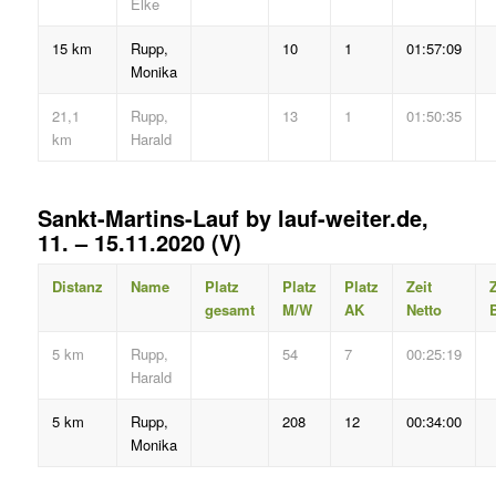
Elke
15 km
Rupp,
10
1
01:57:09
Monika
21,1
Rupp,
13
1
01:50:35
km
Harald
Sankt-Martins-Lauf by lauf-weiter.de,
11. – 15.11.2020 (V)
Distanz
Name
Platz
Platz
Platz
Zeit
Z
gesamt
M/W
AK
Netto
B
5 km
Rupp,
54
7
00:25:19
Harald
5 km
Rupp,
208
12
00:34:00
Monika