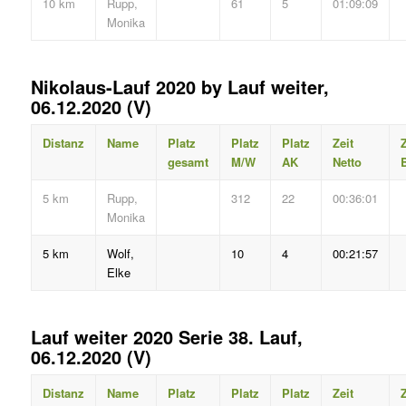
10 km
Rupp,
61
5
01:09:09
Monika
Nikolaus-Lauf 2020 by Lauf weiter,
06.12.2020 (V)
Distanz
Name
Platz
Platz
Platz
Zeit
Z
gesamt
M/W
AK
Netto
B
5 km
Rupp,
312
22
00:36:01
Monika
5 km
Wolf,
10
4
00:21:57
Elke
Lauf weiter 2020 Serie 38. Lauf,
06.12.2020 (V)
Distanz
Name
Platz
Platz
Platz
Zeit
Z