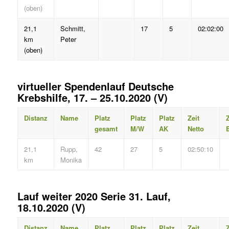
(oben)
21,1
Schmitt,
17
5
02:02:00
km
Peter
(oben)
virtueller Spendenlauf Deutsche
Krebshilfe, 17. – 25.10.2020 (V)
Distanz
Name
Platz
Platz
Platz
Zeit
Z
gesamt
M/W
AK
Netto
B
21,1
Rupp,
42
27
5
02:50:10
km
Monika
Lauf weiter 2020 Serie 31. Lauf,
18.10.2020 (V)
Distanz
Name
Platz
Platz
Platz
Zeit
Z