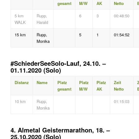
gesamt
M/W
AK
Netto
B
5 km
Rupp,
6
3
00:48:50
WALK
Harald
15 km
Rupp,
5
1
01:54:52
Monika
#SchiederSeeSolo-Lauf, 24.10. –
01.11.2020 (Solo)
Distanz
Name
Platz
Platz
Platz
Zeit
Z
gesamt
M/W
AK
Netto
B
10 km
Rupp,
01:15:03
Monika
4. Almetal Geistermarathon, 18. –
25.10.2020 (Solo)