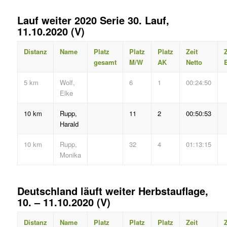
Lauf weiter 2020 Serie 30. Lauf,
11.10.2020 (V)
Distanz
Name
Platz
Platz
Platz
Zeit
Z
gesamt
M/W
AK
Netto
B
5 km
Wolf,
6
1
00:24:50
Elke
10 km
Rupp,
11
2
00:50:53
Harald
10 km
Rupp,
32
4
01:13:15
Monika
Deutschland läuft weiter Herbstauflage,
10. – 11.10.2020 (V)
Distanz
Name
Platz
Platz
Platz
Zeit
Z