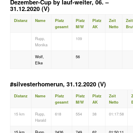
Dezember-Cup by lauf-weiter, 06. –
31.12.2020 (V)
Distanz
Name
Platz
Platz
Platz
Zeit
Zeit
gesamt
M/W
AK
Netto
Bru
Rupp,
109
Monika
Wolf,
56
Elke
#silvesterhomerun, 31.12.2020 (V)
Distanz
Name
Platz
Platz
Platz
Zeit
Z
gesamt
M/W
AK
Netto
B
15 km
Rupp,
618
554
38
01:17:58
Harald
15 km
Rupp,
2436
749
62
01:50:11