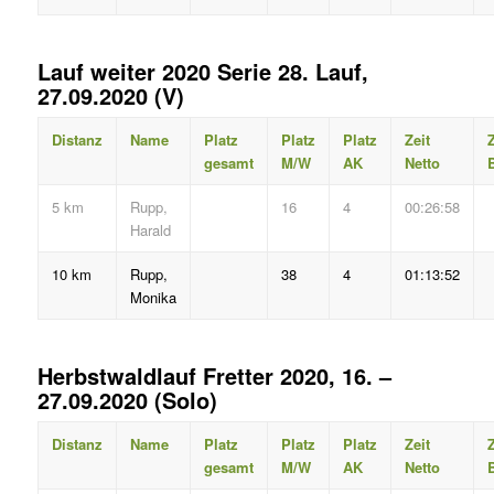
Lauf weiter 2020 Serie 28. Lauf,
27.09.2020 (V)
Distanz
Name
Platz
Platz
Platz
Zeit
Z
gesamt
M/W
AK
Netto
B
5 km
Rupp,
16
4
00:26:58
Harald
10 km
Rupp,
38
4
01:13:52
Monika
Herbstwaldlauf Fretter 2020, 16. –
27.09.2020 (Solo)
Distanz
Name
Platz
Platz
Platz
Zeit
Z
gesamt
M/W
AK
Netto
B