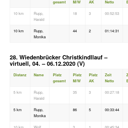
gesamt
M/W
AK
Netto
B
10 km
Rupp,
18
3
00:52:53
Harald
10 km
Rupp,
44
2
01:14:31
Monika
28. Wiedenbrücker Christkindllauf –
virtuell, 04. – 06.12.2020 (V)
Distanz
Name
Platz
Platz
Platz
Zeit
Z
gesamt
M/W
AK
Netto
B
5 km
Rupp,
35
3
00:27:18
Harald
5 km
Rupp,
86
5
00:33:44
Monika
10 km
Wolf,
3
1
00:45:34