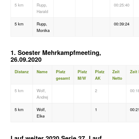
5 km
Rupp,
00:25:40
Harald
5 km
Rupp,
00:39:24
Monika
1. Soester Mehrkampfmeeting,
26.09.2020
Distanz
Name
Platz
Platz
Platz
Zeit
Zeit
gesamt
M/W
AK
Netto
5 km
Wolf,
2
00:1
Andrej
5 km
Wolf,
1
00:2
Elke
Lauf weiter 2020 Serie 27. Lauf,