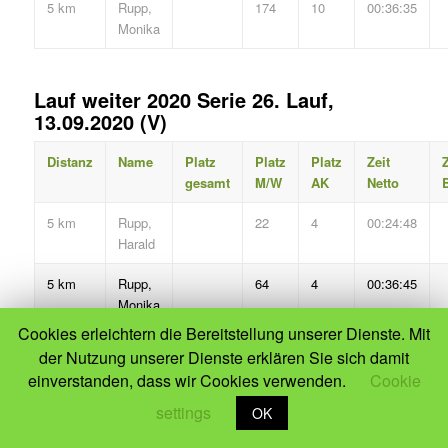
5 km
Rupp,
174
10
00:36:35
Monika
Lauf weiter 2020 Serie 26. Lauf,
13.09.2020 (V)
Distanz
Name
Platz
Platz
Platz
Zeit
Z
gesamt
M/W
AK
Netto
B
5 km
Rupp,
22
4
00:24:48
Harald
5 km
Rupp,
64
4
00:36:45
Monika
Cookies erleichtern die Bereitstellung unserer Dienste. Mit
5 km
Rupp,
13
3
00:45:37
der Nutzung unserer Dienste erklären Sie sich damit
WALK
Monika
einverstanden, dass wir Cookies verwenden.
Cookie
5 km
Wolf,
1
1
00:22:37
settings
OK
Elke