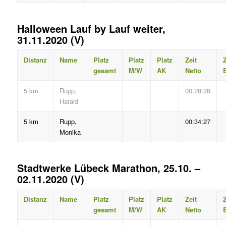
Halloween Lauf by Lauf weiter,
31.11.2020 (V)
Distanz
Name
Platz
Platz
Platz
Zeit
Z
gesamt
M/W
AK
Netto
B
5 km
Rupp,
00:28:28
Harald
5 km
Rupp,
00:34:27
Monika
Stadtwerke Lübeck Marathon, 25.10. –
02.11.2020 (V)
Distanz
Name
Platz
Platz
Platz
Zeit
Z
gesamt
M/W
AK
Netto
B