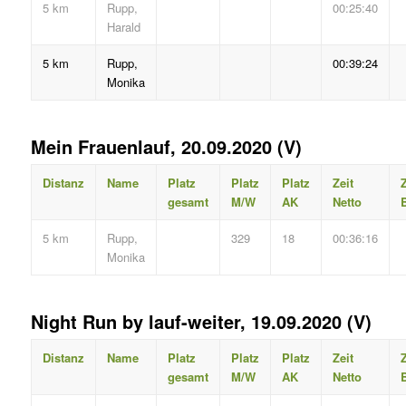
5 km
Rupp,
00:25:40
Harald
5 km
Rupp,
00:39:24
Monika
Mein Frauenlauf, 20.09.2020 (V)
Distanz
Name
Platz
Platz
Platz
Zeit
Z
gesamt
M/W
AK
Netto
B
5 km
Rupp,
329
18
00:36:16
Monika
Night Run by lauf-weiter, 19.09.2020 (V)
Distanz
Name
Platz
Platz
Platz
Zeit
Z
gesamt
M/W
AK
Netto
B