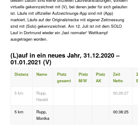
diesem Datum sind keine offiziellen Laufveranstaltungen, sondern
virtuelle gekennzeichnet mit (V), bei denen jeder für sich gelaufen
ist. Läufe mit offizieller Aufzeichnungs-App sind mit (App)
markiert, Läufe auf der Originalstrecke mit eigener Zeitmessung
sind mit (Solo) gekennzeichnet. Am 12. Juli ist mit dem SOLO
Lauf in Dortmund wieder ein „fast normaler“ Wettkampf
ausgetragen worden.
(L)auf in ein neues Jahr, 31.12.2020 –
01.01.2021 (V)
Distanz
Name
Platz
Platz
Platz
Zeit
Z
gesamt
M/W
AK
Netto
B
5 km
Rupp,
00:26:27
Harald
5 km
Rupp,
00:38:25
Monika