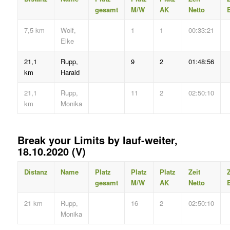
gesamt
M/W
AK
Netto
B
7,5 km
Wolf,
1
1
00:33:21
Elke
21,1
Rupp,
9
2
01:48:56
km
Harald
21,1
Rupp,
11
2
02:50:10
km
Monika
Break your Limits by lauf-weiter,
18.10.2020 (V)
Distanz
Name
Platz
Platz
Platz
Zeit
Z
gesamt
M/W
AK
Netto
B
21 km
Rupp,
16
2
02:50:10
Monika