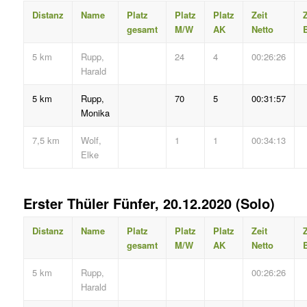
Distanz
Name
Platz
Platz
Platz
Zeit
Z
gesamt
M/W
AK
Netto
B
5 km
Rupp,
24
4
00:26:26
Harald
5 km
Rupp,
70
5
00:31:57
Monika
7,5 km
Wolf,
1
1
00:34:13
Elke
Erster Thüler Fünfer, 20.12.2020 (Solo)
Distanz
Name
Platz
Platz
Platz
Zeit
Z
gesamt
M/W
AK
Netto
B
5 km
Rupp,
00:26:26
Harald