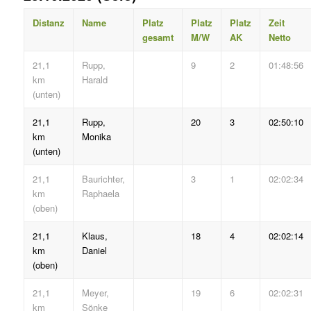
Distanz
Name
Platz
Platz
Platz
Zeit
gesamt
M/W
AK
Netto
21,1
Rupp,
9
2
01:48:56
km
Harald
(unten)
21,1
Rupp,
20
3
02:50:10
km
Monika
(unten)
21,1
Baurichter,
3
1
02:02:34
km
Raphaela
(oben)
21,1
Klaus,
18
4
02:02:14
km
Daniel
(oben)
21,1
Meyer,
19
6
02:02:31
km
Sönke