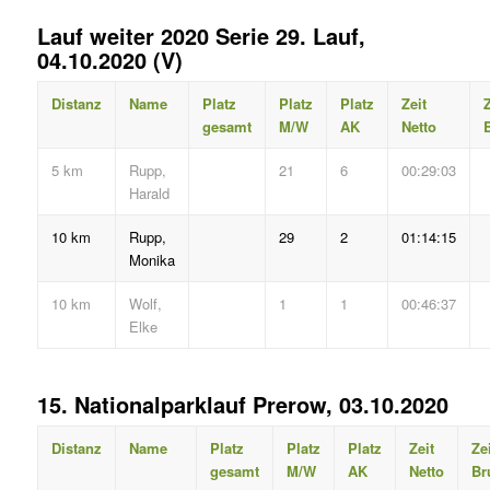
Lauf weiter 2020 Serie 29. Lauf,
04.10.2020 (V)
Distanz
Name
Platz
Platz
Platz
Zeit
Z
gesamt
M/W
AK
Netto
B
5 km
Rupp,
21
6
00:29:03
Harald
10 km
Rupp,
29
2
01:14:15
Monika
10 km
Wolf,
1
1
00:46:37
Elke
15. Nationalparklauf Prerow, 03.10.2020
Distanz
Name
Platz
Platz
Platz
Zeit
Zei
gesamt
M/W
AK
Netto
Br