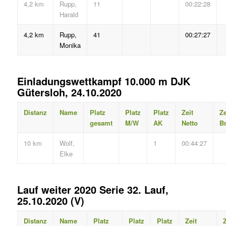
4,2 km
Rupp,
11
00:22:28
Harald
4,2 km
Rupp,
41
00:27:27
Monika
Einladungswettkampf 10.000 m DJK
Gütersloh, 24.10.2020
Distanz
Name
Platz
Platz
Platz
Zeit
Ze
gesamt
M/W
AK
Netto
Br
10 km
Wolf,
1
00:44:27
Elke
Lauf weiter 2020 Serie 32. Lauf,
25.10.2020 (V)
Distanz
Name
Platz
Platz
Platz
Zeit
Z