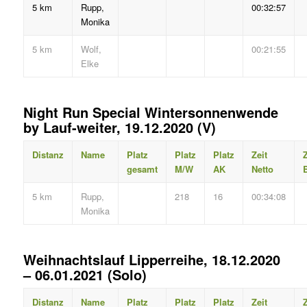
5 km
Rupp,
00:32:57
Monika
5 km
Wolf,
00:21:55
Elke
Night Run Special Wintersonnenwende
by Lauf-weiter, 19.12.2020 (V)
Distanz
Name
Platz
Platz
Platz
Zeit
Z
gesamt
M/W
AK
Netto
B
5 km
Rupp,
218
16
00:34:08
Monika
Weihnachtslauf Lipperreihe, 18.12.2020
– 06.01.2021 (Solo)
Distanz
Name
Platz
Platz
Platz
Zeit
Z