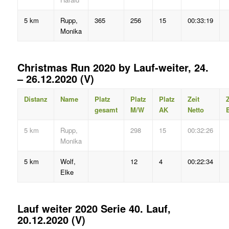
5 km
Rupp,
365
256
15
00:33:19
Monika
Christmas Run 2020 by Lauf-weiter, 24.
– 26.12.2020 (V)
Distanz
Name
Platz
Platz
Platz
Zeit
Z
gesamt
M/W
AK
Netto
B
5 km
Rupp,
298
15
00:32:26
Monika
5 km
Wolf,
12
4
00:22:34
Elke
Lauf weiter 2020 Serie 40. Lauf,
20.12.2020 (V)