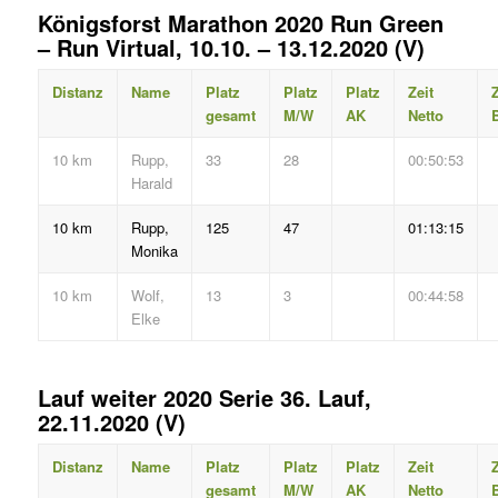
Königsforst Marathon 2020 Run Green
– Run Virtual, 10.10. – 13.12.2020 (V)
Distanz
Name
Platz
Platz
Platz
Zeit
Z
gesamt
M/W
AK
Netto
B
10 km
Rupp,
33
28
00:50:53
Harald
10 km
Rupp,
125
47
01:13:15
Monika
10 km
Wolf,
13
3
00:44:58
Elke
Lauf weiter 2020 Serie 36. Lauf,
22.11.2020 (V)
Distanz
Name
Platz
Platz
Platz
Zeit
Z
gesamt
M/W
AK
Netto
B