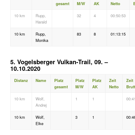
gesamt
M/W
AK
Netto
B
10 km
Rupp,
32
4
00:50:53
Harald
10 km
Rupp,
83
8
01:13:15
Monika
5. Vogelsberger Vulkan-Trail, 09. –
10.10.2020
Distanz
Name
Platz
Platz
Platz
Zeit
Zeit
gesamt
M/W
AK
Netto
Brut
10 km
Wolf,
1
1
00:4
Andrej
10 km
Wolf,
3
1
00:4
Elke