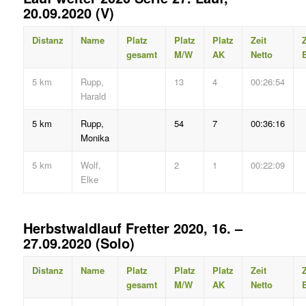
20.09.2020 (V)
Distanz
Name
Platz
Platz
Platz
Zeit
Z
gesamt
M/W
AK
Netto
B
5 km
Rupp,
13
4
00:26:54
Harald
5 km
Rupp,
54
7
00:36:16
Monika
5 km
Wolf,
2
1
00:22:09
Elke
Herbstwaldlauf Fretter 2020, 16. –
27.09.2020 (Solo)
Distanz
Name
Platz
Platz
Platz
Zeit
Z
gesamt
M/W
AK
Netto
B