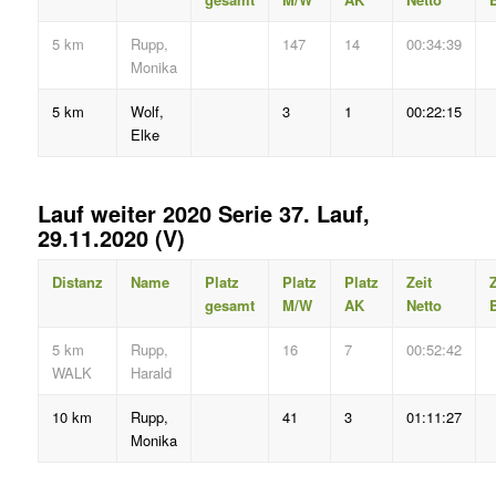
5 km
Rupp,
147
14
00:34:39
Monika
5 km
Wolf,
3
1
00:22:15
Elke
Lauf weiter 2020 Serie 37. Lauf,
29.11.2020 (V)
Distanz
Name
Platz
Platz
Platz
Zeit
Z
gesamt
M/W
AK
Netto
B
5 km
Rupp,
16
7
00:52:42
WALK
Harald
10 km
Rupp,
41
3
01:11:27
Monika