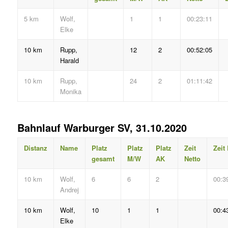
5 km
Wolf,
1
1
00:23:11
Elke
10 km
Rupp,
12
2
00:52:05
Harald
10 km
Rupp,
24
2
01:11:42
Monika
Bahnlauf Warburger SV, 31.10.2020
Distanz
Name
Platz
Platz
Platz
Zeit
Zeit
gesamt
M/W
AK
Netto
10 km
Wolf,
6
6
2
00:3
Andrej
10 km
Wolf,
10
1
1
00:4
Elke