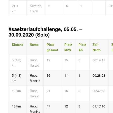
21,1
Kersten,
6
6
1
01
km
Frank
#saelzerlaufchallenge, 05.05. –
30.09.2020 (Solo)
Distanz
Name
Platz
Platz
Platz
Zeit
Z
gesamt
M/W
AK
Netto
B
5 (4,3)
Rupp,
19
15
3
00:19:17
km
Harald
5 (4,3)
Rupp,
36
11
1
00:28:28
km
Monika
10 km
Rupp,
21
16
3
00:47:58
Harald
10 km
Rupp,
47
12
3
01:17:10
Monika