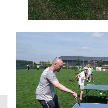
André Schmidtmeier
erneut TT-