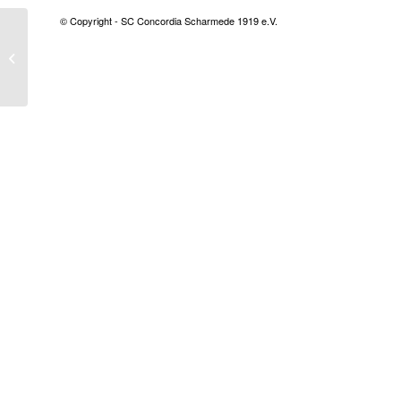
© Copyright - SC Concordia Scharmede 1919 e.V.
Lauf- & Walkingtreff:
DLV-Lauf- und
Walkingabzeichen 2019